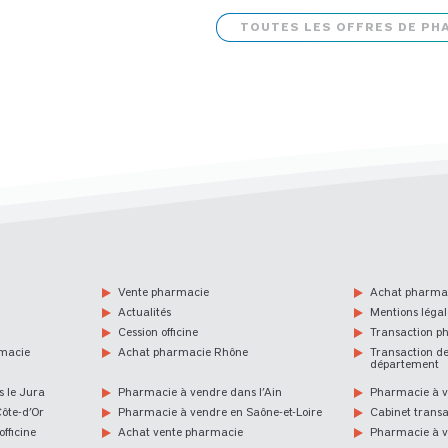
TOUTES LES OFFRES DE PH
Vente pharmacie
Achat pharma
Actualités
Mentions légal
Cession officine
Transaction p
rmacie
Achat pharmacie Rhône
Transaction d
département
 le Jura
Pharmacie à vendre dans l’Ain
Pharmacie à v
ôte-d’Or
Pharmacie à vendre en Saône-et-Loire
Cabinet trans
fficine
Achat vente pharmacie
Pharmacie à 