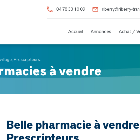
04 78 33 10 09
riberry@riberry-tra
Accueil
Annonces
Achat / 
village, Prescripteurs.
rmacies à vendre
Belle pharmacie à vendre.
Prescripteurs.