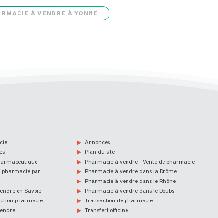
ARMACIE À VENDRE À YONNE
cie
Annonces
es
Plan du site
harmaceutique
Pharmacie à vendre – Vente de pharmacie
e pharmacie par
Pharmacie à vendre dans la Drôme
Pharmacie à vendre dans le Rhône
endre en Savoie
Pharmacie à vendre dans le Doubs
action pharmacie
Transaction de pharmacie
vendre
Transfert officine