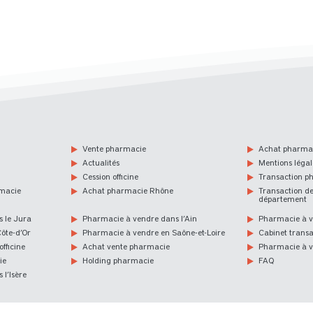
Vente pharmacie
Achat pharma
Actualités
Mentions légal
Cession officine
Transaction p
rmacie
Achat pharmacie Rhône
Transaction d
département
 le Jura
Pharmacie à vendre dans l’Ain
Pharmacie à v
ôte-d’Or
Pharmacie à vendre en Saône-et-Loire
Cabinet trans
fficine
Achat vente pharmacie
Pharmacie à 
ie
Holding pharmacie
FAQ
l’Isère