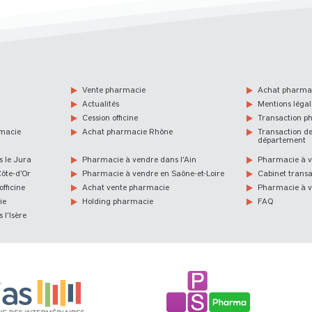
Vente pharmacie
Achat pharma
Actualités
Mentions légal
Cession officine
Transaction p
rmacie
Achat pharmacie Rhône
Transaction d
département
 le Jura
Pharmacie à vendre dans l’Ain
Pharmacie à v
ôte-d’Or
Pharmacie à vendre en Saône-et-Loire
Cabinet trans
fficine
Achat vente pharmacie
Pharmacie à 
ie
Holding pharmacie
FAQ
l’Isère