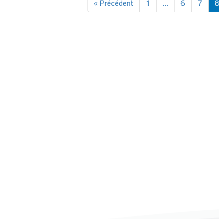
« Précédent
1
…
6
7