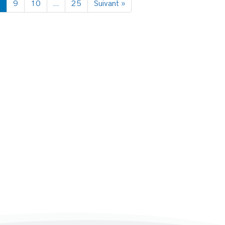
8
9
10
…
25
Suivant »